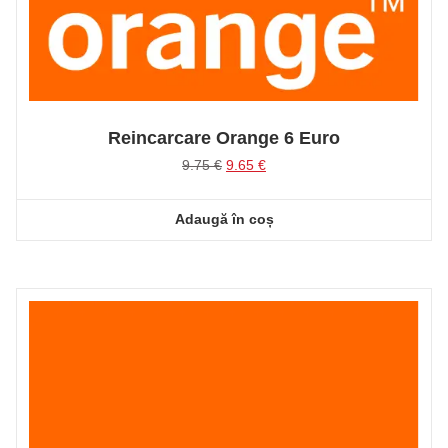
Reincarcare Orange 6 Euro
Prețul
Prețul
9.75
€
9.65
€
inițial
curent
a
este:
Adaugă în coș
fost:
9.65 €.
9.75 €.