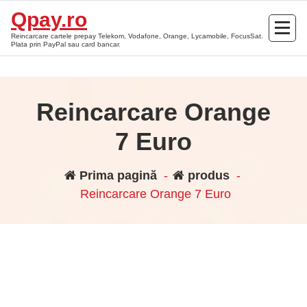
Sari
Qpay.ro
la
Reincarcare cartele prepay Telekom, Vodafone, Orange, Lycamobile, FocusSat.
conținut
Plata prin PayPal sau card bancar.
Reincarcare Orange
7 Euro
Prima pagină
-
produs
-
Reincarcare Orange 7 Euro