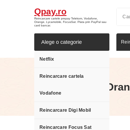
Sari
Qpay.ro
la
conținut
Reincarcare cartele prepay Telekom, Vodafone,
Orange, Lycamobile, FocusSat. Plata prin PayPal sau
card bancar.
Alege o categorie
Rei
Netflix
Reincarcare cartela
Reincarcare Oran
Vodafone
Reincarcare Digi Mobil
Reincarcare Focus Sat