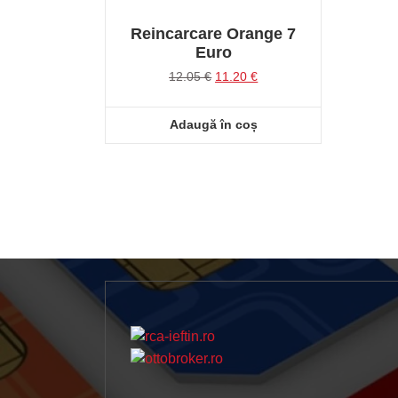
Reincarcare Orange 7
Euro
Prețul
Prețul
12.05
€
11.20
€
inițial
curent
a
este:
Adaugă în coș
fost:
11.20 €.
12.05 €.