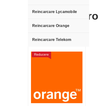
Reincarcare Lycamobile
orange 7 euro
Reincarcare Orange
Reincarcare Telekom
Reducere