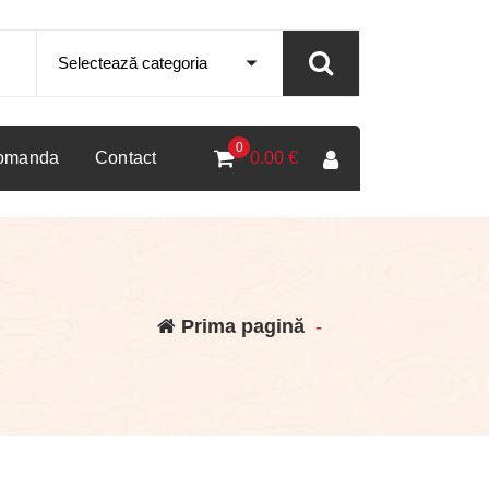
0
comanda
Contact
0.00
€
Prima pagină
-