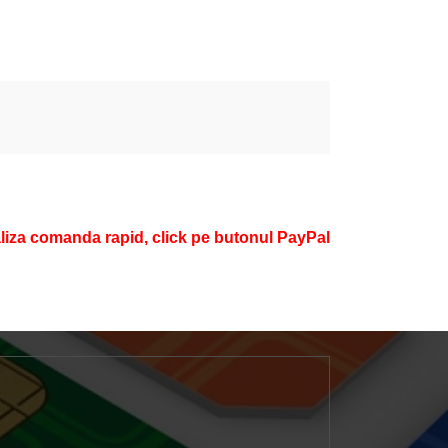
aliza comanda rapid, click pe butonul PayPal