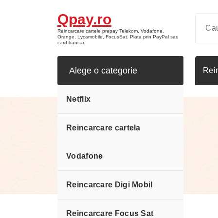
Sari
Qpay.ro
la
conținut
Reincarcare cartele prepay Telekom, Vodafone,
Orange, Lycamobile, FocusSat. Plata prin PayPal sau
card bancar.
Alege o categorie
Rei
Netflix
Reincarcare cartela
Cosul meu
Vodafone
Reincarcare Digi Mobil
Reincarcare Focus Sat