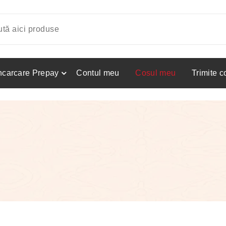
ncarcare Prepay
Contul meu
Cosul meu
Trimite 