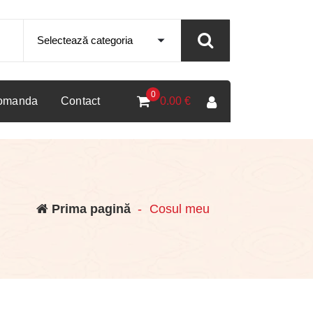
0
comanda
Contact
0.00
€
Prima pagină
-
Cosul meu