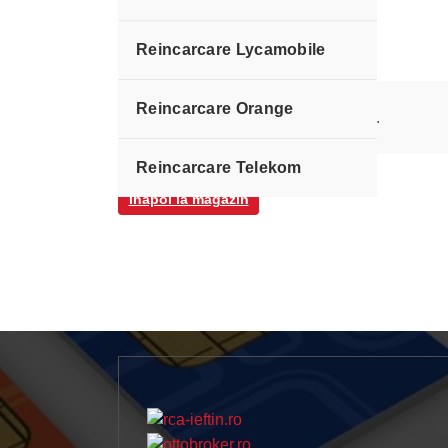
Reincarcare Lycamobile
Reincarcare Orange
Coșul tău este în prezent gol.
Reincarcare Telekom
Înapoi la magazin