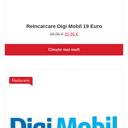
Reincarcare Digi Mobil 19 Euro
Prețul
Prețul
28.05
€
25.86
€
inițial
curent
a
este:
Citește mai mult
fost:
25.86 €.
28.05 €.
Reducere