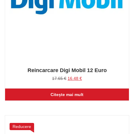
Reincarcare Digi Mobil 12 Euro
Prețul
Prețul
17.65
€
16.48
€
inițial
curent
a
este:
Citește mai mult
fost:
16.48 €.
17.65 €.
Reducere