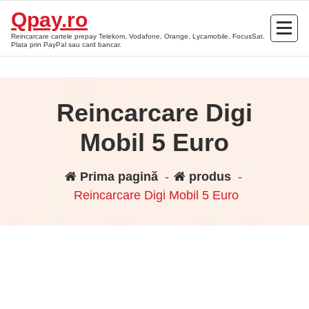
Sari
Qpay.ro
la
Reincarcare cartele prepay Telekom, Vodafone, Orange, Lycamobile, FocusSat.
conținut
Plata prin PayPal sau card bancar.
Reincarcare Digi
Mobil 5 Euro
Prima pagină
-
produs
-
Reincarcare Digi Mobil 5 Euro