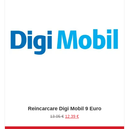
Reincarcare Digi Mobil 9 Euro
Prețul
Prețul
13.05
€
12.39
€
inițial
curent
a
este: