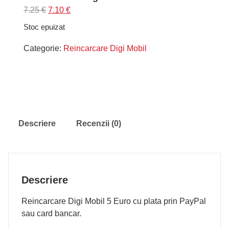
Prețul
Prețul
7.25
€
7.10
€
inițial
curent
Stoc epuizat
a
este:
fost:
7.10 €.
Categorie:
Reincarcare Digi Mobil
7.25 €.
Descriere
Recenzii (0)
Descriere
Reincarcare Digi Mobil 5 Euro cu plata prin PayPal
sau card bancar.