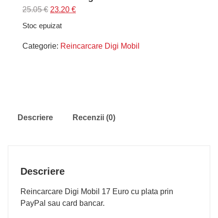
Prețul
Prețul
25.05
€
23.20
€
inițial
curent
Stoc epuizat
a
este:
fost:
23.20 €.
Categorie:
Reincarcare Digi Mobil
25.05 €.
Descriere
Recenzii (0)
Descriere
Reincarcare Digi Mobil 17 Euro cu plata prin
PayPal sau card bancar.