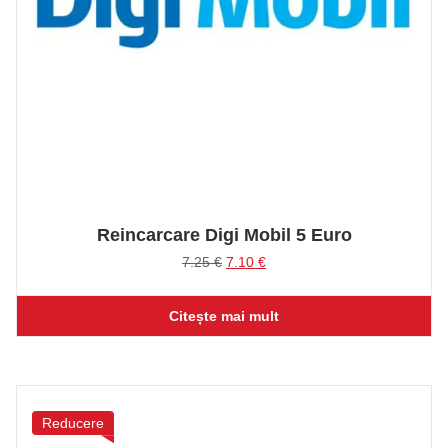
Reincarcare Digi Mobil 5 Euro
Prețul
Prețul
7.25
€
7.10
€
inițial
curent
a
este:
Citește mai mult
fost:
7.10 €.
7.25 €.
Reducere