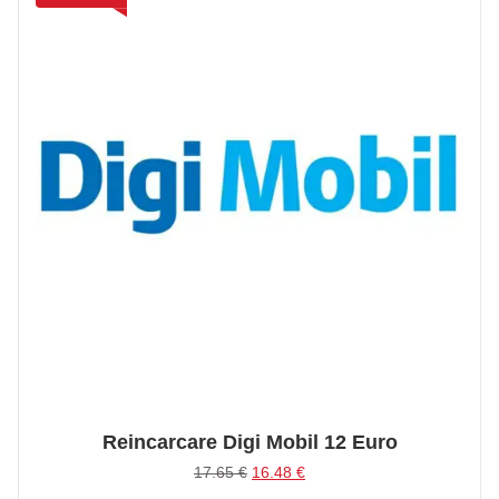
Reincarcare Digi Mobil 12 Euro
Prețul
Prețul
17.65
€
16.48
€
inițial
curent