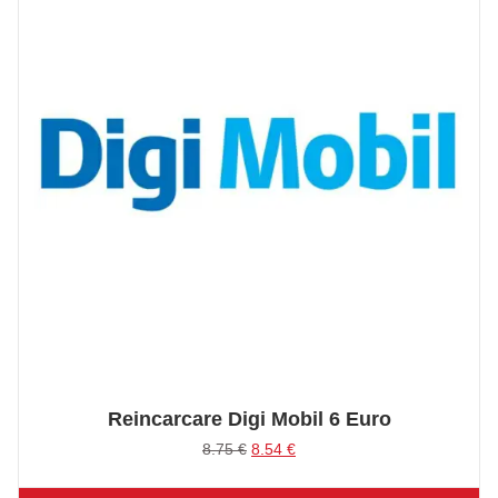
Reincarcare Digi Mobil 6 Euro
Prețul
Prețul
8.75
€
8.54
€
inițial
curent
a
este: