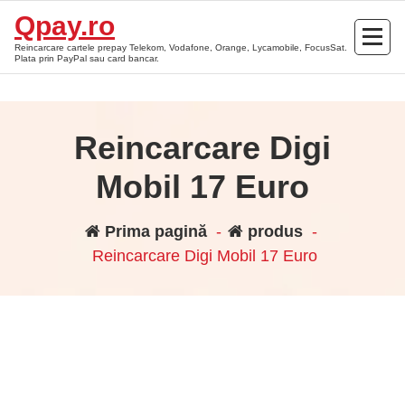
Sari
Qpay.ro
la
Reincarcare cartele prepay Telekom, Vodafone, Orange, Lycamobile, FocusSat.
conținut
Plata prin PayPal sau card bancar.
Reincarcare Digi
Mobil 17 Euro
Prima pagină
-
produs
-
Reincarcare Digi Mobil 17 Euro