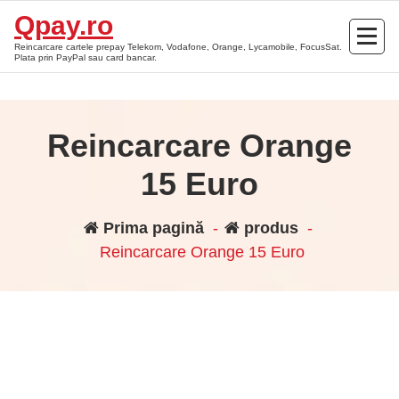
Sari
Qpay.ro
la
Reincarcare cartele prepay Telekom, Vodafone, Orange, Lycamobile, FocusSat.
conținut
Plata prin PayPal sau card bancar.
Reincarcare Orange
15 Euro
Prima pagină
-
produs
-
Reincarcare Orange 15 Euro