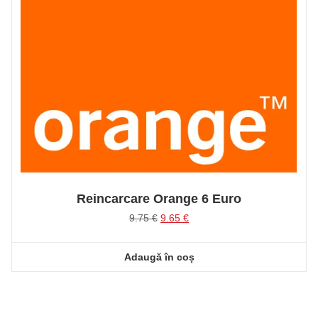
Reincarcare Orange 6 Euro
Prețul
Prețul
9.75
€
9.65
€
inițial
curent
a
este:
Adaugă în coș
fost:
9.65 €.
9.75 €.