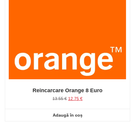
Reincarcare Orange 8 Euro
Prețul
Prețul
13.55
€
12.75
€
inițial
curent
a
este:
Adaugă în coș
fost:
12.75 €.
13.55 €.