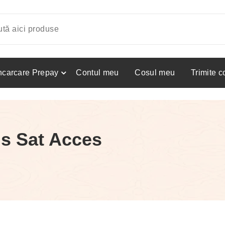
ncarcare Prepay
Contul meu
Cosul meu
Trimite 
s Sat Acces