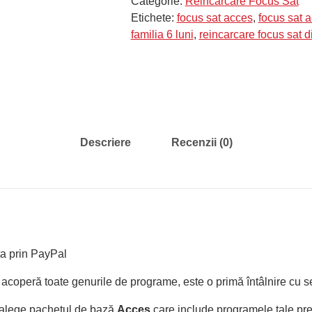
Categorie:
Reincarcare Focus Sat
Sat
Etichete:
focus sat acces
,
focus sat a
Acces
familia 6 luni
,
reincarcare focus sat d
6
luni
Descriere
Recenzii (0)
ta prin PayPal
acoperă toate genurile de programe, este o primă întâlnire cu se
 alege pachetul de bază
Acces
care include programele tale pref