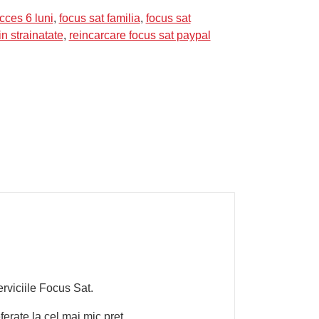
cces 6 luni
,
focus sat familia
,
focus sat
in strainatate
,
reincarcare focus sat paypal
rviciile Focus Sat.
erate la cel mai mic preț.