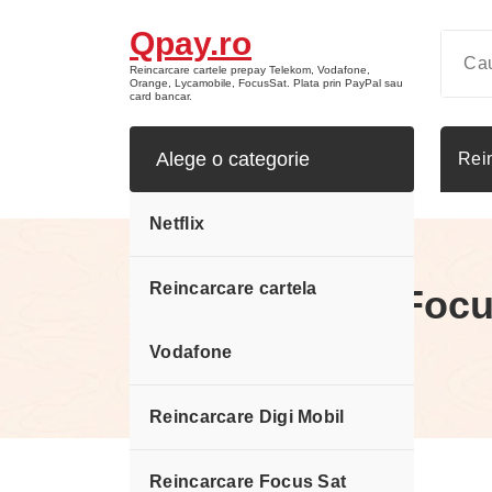
Sari
Qpay.ro
la
conținut
Reincarcare cartele prepay Telekom, Vodafone,
Orange, Lycamobile, FocusSat. Plata prin PayPal sau
card bancar.
Alege o categorie
Rei
Netflix
Reincarcare cartela
Reincarcare Focu
6 luni
Vodafone
Reincarcare Digi Mobil
Reincarcare Focus Sat