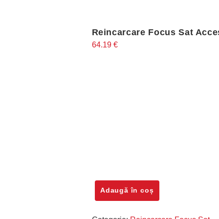
Reincarcare Focus Sat Acces
64.19
€
Cantitate
Adaugă în coș
Reincarcare
Focus