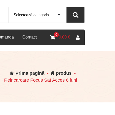
0
comanda
Contact
0.00
€
Prima pagină
-
produs
-
Reincarcare Focus Sat Acces 6 luni