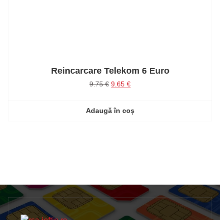
Reincarcare Telekom 6 Euro
Prețul
Prețul
9.75
€
9.65
€
inițial
curent
a
este:
Adaugă în coș
fost:
9.65 €.
9.75 €.