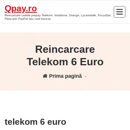
Sari
Qpay.ro
la
Reincarcare cartele prepay Telekom, Vodafone, Orange, Lycamobile, FocusSat.
conținut
Plata prin PayPal sau card bancar.
Reincarcare
Telekom 6 Euro
Prima pagină
-
telekom 6 euro