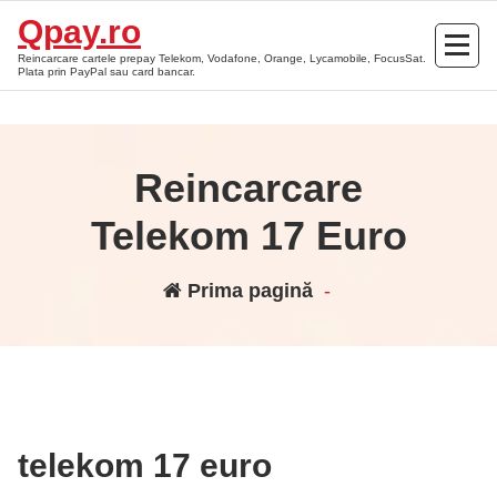
Sari
Qpay.ro
la
Reincarcare cartele prepay Telekom, Vodafone, Orange, Lycamobile, FocusSat.
conținut
Plata prin PayPal sau card bancar.
Reincarcare
Telekom 17 Euro
Prima pagină
-
telekom 17 euro