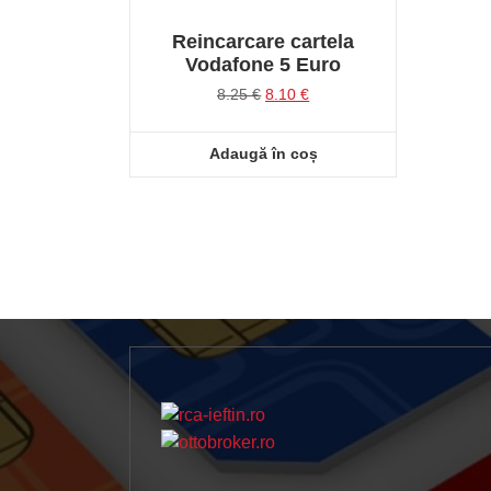
Reincarcare cartela
Vodafone 5 Euro
Prețul
Prețul
8.25
€
8.10
€
inițial
curent
a
este:
Adaugă în coș
fost:
8.10 €.
8.25 €.