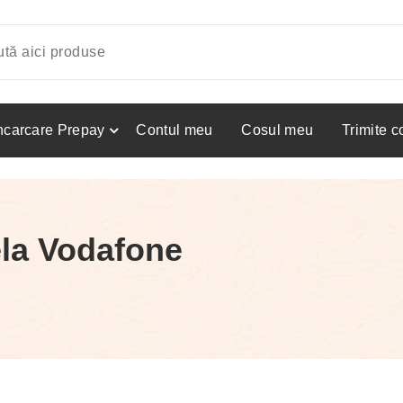
ncarcare Prepay
Contul meu
Cosul meu
Trimite 
ela Vodafone