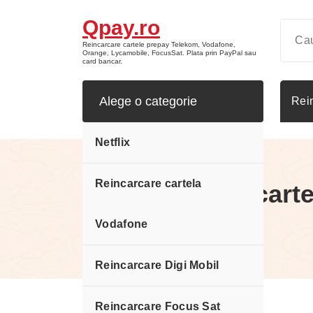
Sari
Qpay.ro
la
conținut
Reincarcare cartele prepay Telekom, Vodafone,
Orange, Lycamobile, FocusSat. Plata prin PayPal sau
card bancar.
Alege o categorie
Rei
Netflix
Reincarcare cartela
Reincarcare cart
5 Euro
Vodafone
Reincarcare Digi Mobil
Reincarcare Focus Sat