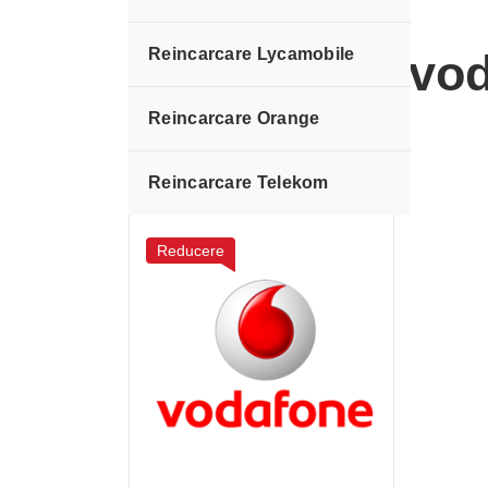
Reincarcare Lycamobile
reincarcare vo
Reincarcare Orange
Reincarcare Telekom
Reducere