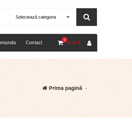
0
comanda
Contact
0.00
€
Prima pagină
-