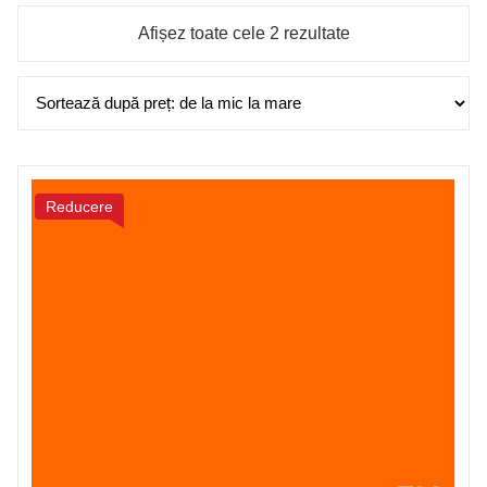
Sortat
Afișez toate cele 2 rezultate
după
preț:
de
la
mic
la
Reducere
mare