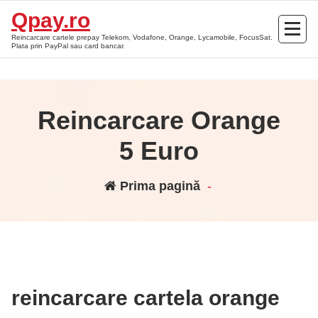
Sari
Qpay.ro
la
Reincarcare cartele prepay Telekom, Vodafone, Orange, Lycamobile, FocusSat.
conținut
Plata prin PayPal sau card bancar.
Reincarcare Orange
5 Euro
Prima pagină
-
reincarcare cartela orange