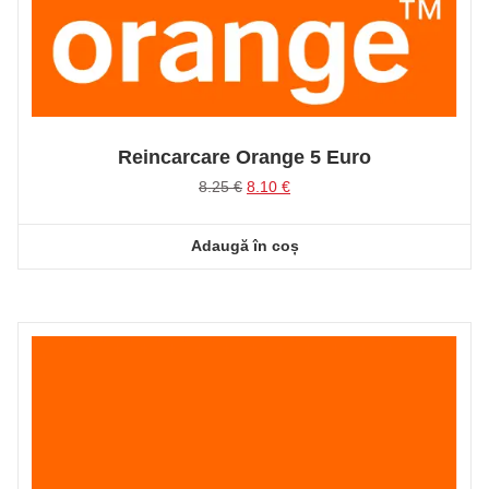
Reincarcare Orange 5 Euro
Prețul
Prețul
8.25
€
8.10
€
inițial
curent
a
este:
Adaugă în coș
fost:
8.10 €.
8.25 €.