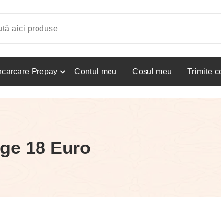
ncarcare Prepay
Contul meu
Cosul meu
Trimite 
ge 18 Euro