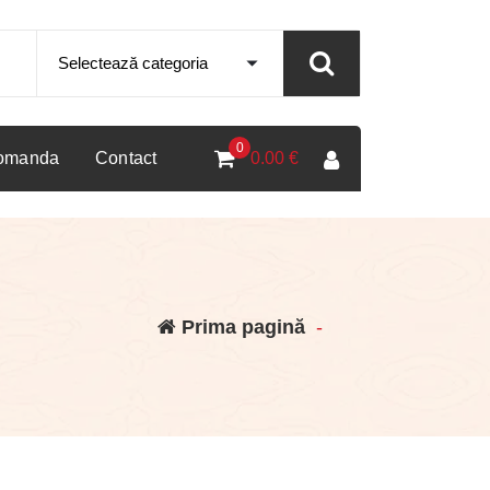
0
comanda
Contact
0.00
€
Prima pagină
-