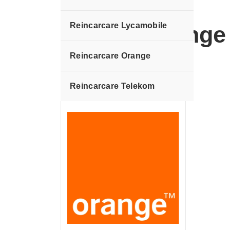
Reincarcare Lycamobile
18 euro orange
Reincarcare Orange
Reincarcare Telekom