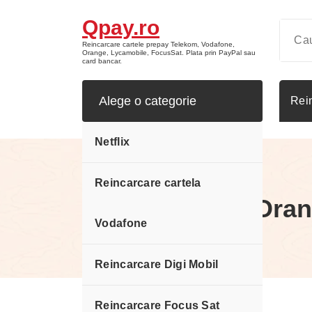
Sari
Qpay.ro
la
conținut
Reincarcare cartele prepay Telekom, Vodafone,
Orange, Lycamobile, FocusSat. Plata prin PayPal sau
card bancar.
Alege o categorie
Rei
Netflix
Reincarcare cartela
Reincarcare Oran
Vodafone
Reincarcare Digi Mobil
Reincarcare Focus Sat