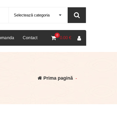
0
comanda
Contact
0.00
€
Prima pagină
-