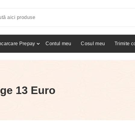
ncarcare Prepay
Contul meu
Cosul meu
Trimite 
ge 13 Euro