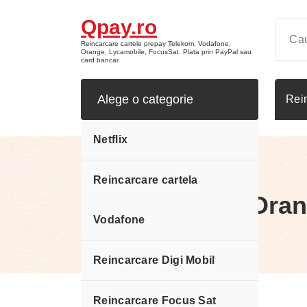
Sari
Qpay.ro
la
conținut
Reincarcare cartele prepay Telekom, Vodafone,
Orange, Lycamobile, FocusSat. Plata prin PayPal sau
card bancar.
Alege o categorie
Rei
Netflix
Reincarcare cartela
Reincarcare Oran
Vodafone
Reincarcare Digi Mobil
Reincarcare Focus Sat