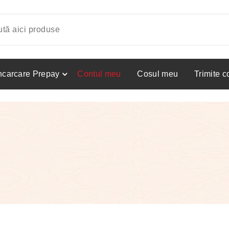
ncarcare Prepay
Contul meu
Cosul meu
Trimite 