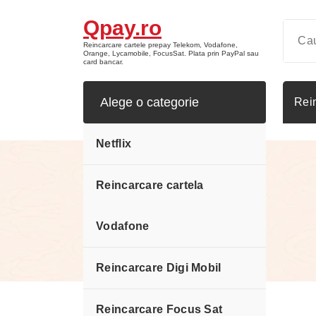
Sari
Qpay.ro
la
conținut
Reincarcare cartele prepay Telekom, Vodafone,
Orange, Lycamobile, FocusSat. Plata prin PayPal sau
card bancar.
Alege o categorie
Rei
Netflix
Reincarcare cartela
Contul meu
Vodafone
Reincarcare Digi Mobil
Reincarcare Focus Sat