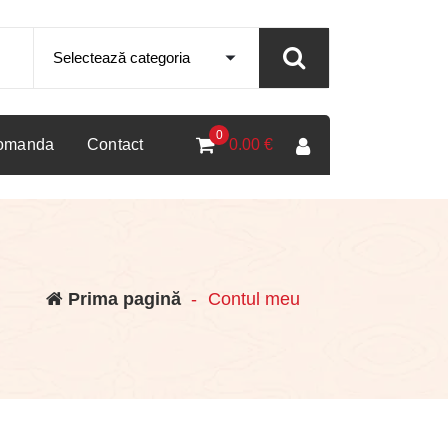
0
comanda
Contact
0.00
€
Prima pagină
-
Contul meu