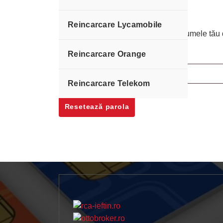
Reincarcare Lycamobile
Ai uitat parola? Te rog să introduci numele tău 
Reincarcare Orange
Obligatoriu
Nume utilizator sau email
*
Reincarcare Telekom
Resetează parola